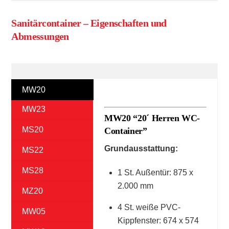
Sanitärcontainer – Eigenschaften und
Abmessungen
MW20
MW23
MW20 “20´ Herren WC-
MS20
Container”
Grundausstattung:
MS22
MS28
1 St. Außentür: 875 x
2.000 mm
MZ20
4 St. weiße PVC-
MW05
Kippfenster: 674 x 574