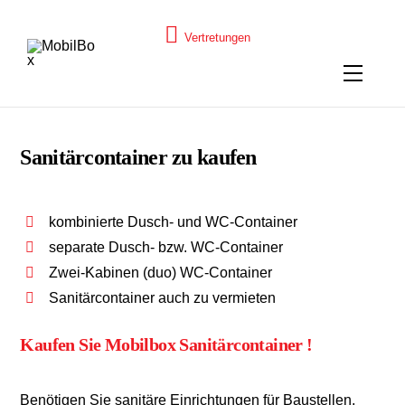
Skip
to
E
H
Vertretungen
N
U
content
Menu
Sanitärcontainer zu kaufen
kombinierte Dusch- und WC-Container
separate Dusch- bzw. WC-Container
Zwei-Kabinen (duo) WC-Container
Sanitärcontainer auch zu vermieten
Kaufen Sie Mobilbox Sanitärcontainer !
Benötigen Sie sanitäre Einrichtungen für Baustellen,