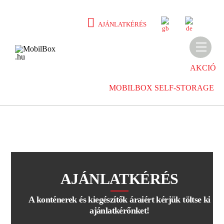
Skip
to
E
D
AJÁNLATKÉRÉS
N
E
content
Men
AKCIÓ
MOBILBOX SELF-STORAGE
AJÁNLATKÉRÉS
A konténerek és kiegészítők áraiért kérjük töltse ki
ajánlatkérőnket!