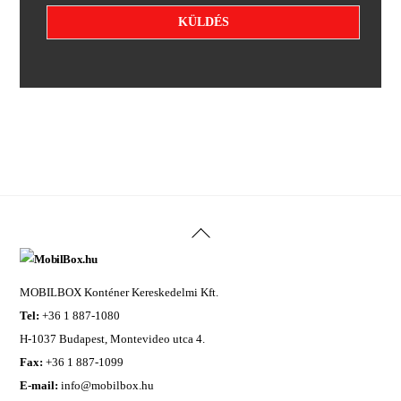
e
e
t
KÜLDÉS
g
k
y
e
z
z
Alternative:
é
e
s
l
*
é
s
i
t
á
j
é
k
o
z
t
Back
a
To
t
ó
Top
*
MOBILBOX Konténer Kereskedelmi Kft.
Tel:
+36 1 887-1080
H-1037 Budapest, Montevideo utca 4.
Fax:
+36 1 887-1099
E-mail:
info@mobilbox.hu