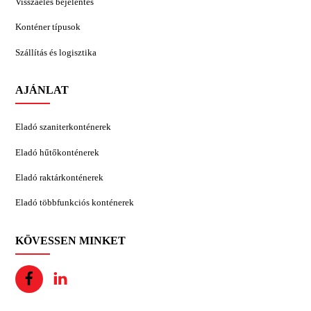
Visszaélés bejelentés
Konténer típusok
Szállítás és logisztika
AJÁNLAT
Eladó szaniterkonténerek
Eladó hűtőkonténerek
Eladó raktárkonténerek
Eladó többfunkciós konténerek
KÖVESSEN MINKET
Facebook
Linkedin