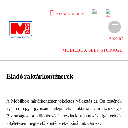
Skip
to
E
D
AJÁNLATKÉRÉS
N
E
content
Men
AKCIÓ
MOBILBOX SELF-STORAGE
Eladó raktárkonténerek
A Mobilbox raktárkonténer tökéletes választás az Ön cégének
is, ha egy gyorsan telepíthető raktárra van szüksége.
Biztonságos, a különböző helyszínek raktározási igényeinek
tökéletesen megfelelő konténereket kínálunk Önnek.