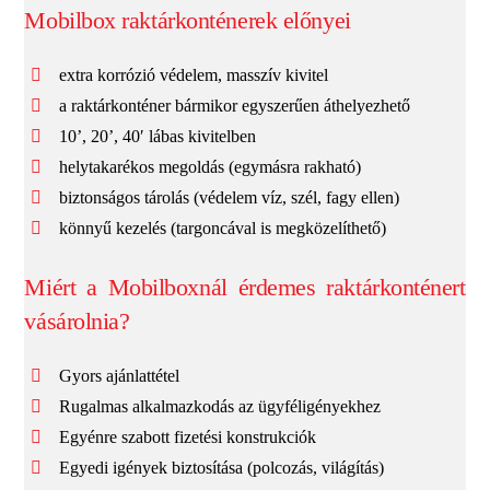
Mobilbox raktárkonténerek előnyei
extra korrózió védelem, masszív kivitel
a raktárkonténer bármikor egyszerűen áthelyezhető
10’, 20’, 40′ lábas kivitelben
helytakarékos megoldás (egymásra rakható)
biztonságos tárolás (védelem víz, szél, fagy ellen)
könnyű kezelés (targoncával is megközelíthető)
Miért a Mobilboxnál érdemes raktárkonténert
vásárolnia?
Gyors ajánlattétel
Rugalmas alkalmazkodás az ügyféligényekhez
Egyénre szabott fizetési konstrukciók
Egyedi igények biztosítása (polcozás, világítás)