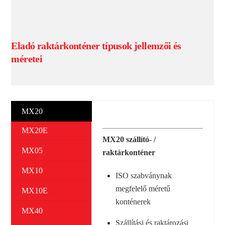
Eladó raktárkonténer típusok jellemzői és
méretei
MX20
MX20E
MX20 szállító- /
MX05
raktárkonténer
MX10
ISO szabványnak
megfelelő méretű
MX10E
konténerek
MX40
Szállítási és raktározási