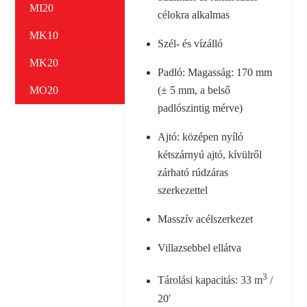
MI20
célokra alkalmas
MK10
Szél- és vízálló
MK20
Padló: Magasság: 170 mm
MO20
(± 5 mm, a belső
padlószintig mérve)
Ajtó: középen nyíló
kétszárnyú ajtó, kívülről
zárható rúdzáras
szerkezettel
Masszív acélszerkezet
Villazsebbel ellátva
3
Tárolási kapacitás: 33 m
/
20′