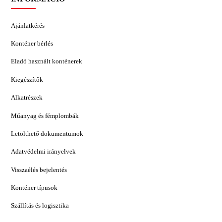
Ajánlatkérés
Konténer bérlés
Eladó használt konténerek
Kiegészítők
Alkatrészek
Műanyag és fémplombák
Letölthető dokumentumok
Adatvédelmi irányelvek
Visszaélés bejelentés
Konténer típusok
Szállítás és logisztika