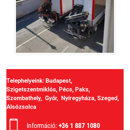
Telephelyeink: Budapest,
Szigetszentmiklós, Pécs, Paks,
Szombathely, Győr, Nyíregyháza, Szeged,
Alsózsolca
Információ:
+36 1 887 1080