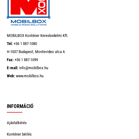
Top
*
-
m
a
i
l
MOBILBOX Konténer Kereskedelmi Kft.
Tel:
+36 1 887-1080
H-1037 Budapest, Montevideo utca 4.
Fax:
+36 1 887-1099
E-mail:
info@mobilbox.hu
Web:
www.mobilbox.hu
INFORMÁCIÓ
Ajánlatkérés
Konténer bérlés