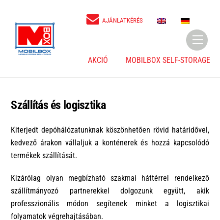
Skip
to
E
D
AJÁNLATKÉRÉS
N
E
content
Menu
AKCIÓ
MOBILBOX SELF-STORAGE
Szállítás és logisztika
Kiterjedt depóhálózatunknak köszönhetően rövid határidővel,
kedvező árakon vállaljuk a konténerek és hozzá kapcsolódó
termékek szállítását.
Kizárólag olyan megbízható szakmai háttérrel rendelkező
szállítmányozó partnerekkel dolgozunk együtt, akik
professzionális módon segítenek minket a logisztikai
folyamatok végrehajtásában.