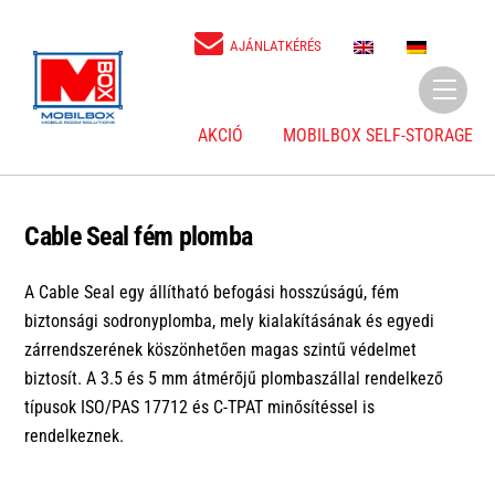
Skip
to
E
D
AJÁNLATKÉRÉS
N
E
content
Menu
AKCIÓ
MOBILBOX SELF-STORAGE
Cable Seal fém plomba
A Cable Seal egy állítható befogási hosszúságú, fém
biztonsági sodronyplomba, mely kialakításának és egyedi
zárrendszerének köszönhetően magas szintű védelmet
biztosít. A 3.5 és 5 mm átmérőjű plombaszállal rendelkező
típusok ISO/PAS 17712 és C-TPAT minősítéssel is
rendelkeznek.