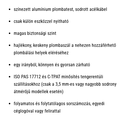
színezett alumínium plombatest, sodrott acélkábel
csak külön eszközzel nyitható
magas biztonsági szint
hajlékony, keskeny plombaszál a nehezen hozzáférhető
plombálási helyek eléréséhez
egy irányból, könnyen és gyorsan zárható
ISO PAS 17712 és C-TPAT minősítés tengerentúli
szállításokhoz (csak a 3,5 mm-es vagy nagyobb sodrony
átmérőjű modellek esetén)
folyamatos és folytatólagos sorszámozás, egyedi
céglogóval vagy felirattal