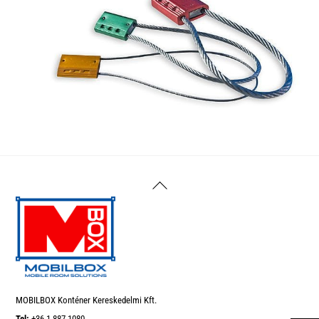
Back
To
Top
MOBILBOX Konténer Kereskedelmi Kft.
Tel:
+36 1 887-1080