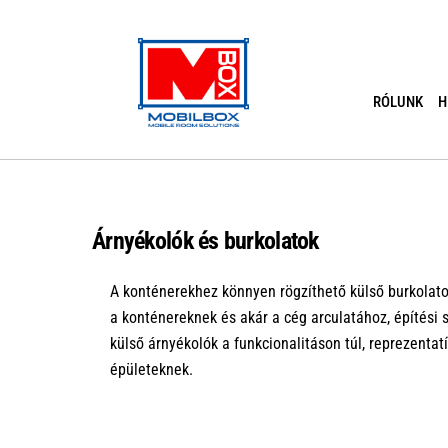
Skip
to
content
RÓLUNK
H
Árnyékolók és burkolatok
A konténerekhez könnyen rögzíthető külső burkolato
a konténereknek és akár a cég arculatához, építési s
külső árnyékolók a funkcionalitáson túl, reprezentat
épületeknek.