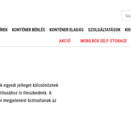
Sear
for:
ÍREK
KONTÉNER BÉRLÉS
KONTÉNER ELADÁS
SZOLGÁLTATÁSOK
KI
AKCIÓ
MOBILBOX SELF-STORAGE
k egyedi jelleget kölcsönöznek
tílusához is illeszkednek. A
ív megjelenést biztosítanak az