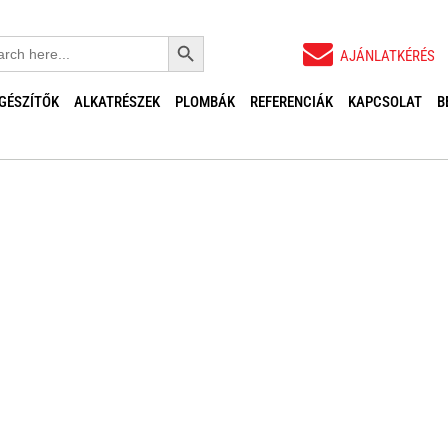
Search Button
ch
AJÁNLATKÉRÉS
EGÉSZÍTŐK
ALKATRÉSZEK
PLOMBÁK
REFERENCIÁK
KAPCSOLAT
B