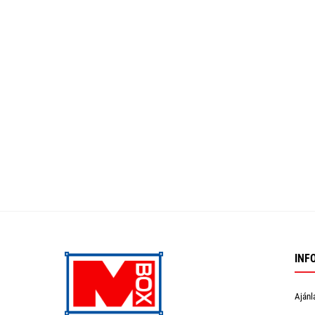
INF
Ajánl