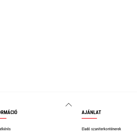
Back
To
ORMÁCIÓ
AJÁNLAT
Top
atkérés
Eladó szaniterkonténerek