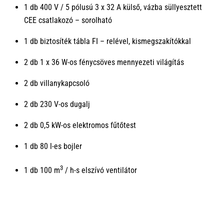
1 db 400 V / 5 pólusú 3 x 32 A külső, vázba süllyesztett
CEE csatlakozó – sorolható
1 db biztosíték tábla FI – relével, kismegszakítókkal
2 db 1 x 36 W-os fénycsöves mennyezeti világítás
2 db villanykapcsoló
2 db 230 V-os dugalj
2 db 0,5 kW-os elektromos fűtőtest
1 db 80 l-es bojler
3
1 db 100 m
/ h-s elszívó ventilátor