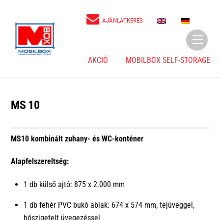
Skip
to
E
D
AJÁNLATKÉRÉS
N
E
content
Menu
AKCIÓ
MOBILBOX SELF-STORAGE
MS 10
MS10 kombinált zuhany- és WC-konténer
Alapfelszereltség:
1 db külső ajtó: 875 x 2.000 mm
1 db fehér PVC bukó ablak: 674 x 574 mm, tejüveggel,
hőszigetelt üvegezéssel