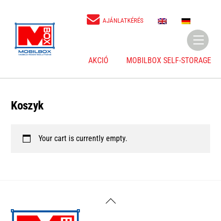
Skip
to
E
D
AJÁNLATKÉRÉS
N
E
content
Menu
AKCIÓ
MOBILBOX SELF-STORAGE
Koszyk
Your cart is currently empty.
Back
To