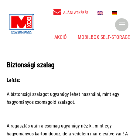
Skip
to
E
D
AJÁNLATKÉRÉS
N
E
content
Menu
AKCIÓ
MOBILBOX SELF-STORAGE
Biztonsági szalag
Leírás:
A biztonsági szalagot ugyanúgy lehet használni, mint egy
hagyományos csomagoló szalagot.
A ragasztás után a csomag ugyanúgy néz ki, mint egy
hagyományos karton doboz, de a védelem már élesítve van! A