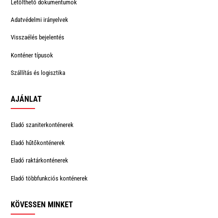
Letölthető dokumentumok
Adatvédelmi irányelvek
Visszaélés bejelentés
Konténer típusok
Szállítás és logisztika
AJÁNLAT
Eladó szaniterkonténerek
Eladó hűtőkonténerek
Eladó raktárkonténerek
Eladó többfunkciós konténerek
KÖVESSEN MINKET