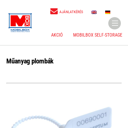
Skip
to
E
D
AJÁNLATKÉRÉS
N
E
content
Menu
AKCIÓ
MOBILBOX SELF-STORAGE
Műanyag plombák