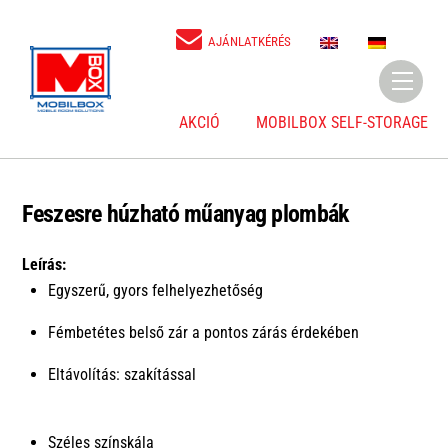
Skip
to
E
D
AJÁNLATKÉRÉS
N
E
content
Menu
AKCIÓ
MOBILBOX SELF-STORAGE
Feszesre húzható műanyag plombák
Leírás:
Egyszerű, gyors felhelyezhetőség
Fémbetétes belső zár a pontos zárás érdekében
Eltávolítás: szakítással
Széles színskála