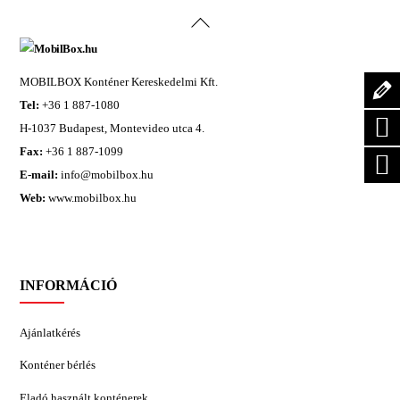
Back
To
Top
MOBILBOX Konténer Kereskedelmi Kft.
Tel:
+36 1 887-1080
H-1037 Budapest, Montevideo utca 4.
Fax:
+36 1 887-1099
E-mail:
info@mobilbox.hu
Web:
www.mobilbox.hu
INFORMÁCIÓ
Ajánlatkérés
Konténer bérlés
Eladó használt konténerek