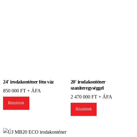
o
z
t
a
t
ó
*
24′ irodakonténer fém váz
20′ irodakonténer
szaniteregységgel
850 000
FT + ÁFA
2 470 000
FT + ÁFA
Részletek
Részletek