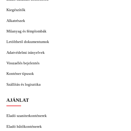
Kiegészítők
Alkatrészek
Műanyag és fémplombák
Letölthető dokumentumok
Adatvédelmi irányelvek
Visszaélés bejelentés
Konténer típusok
Szállítás és logisztika
AJÁNLAT
Eladó szaniterkonténerek
Eladó hűtőkonténerek