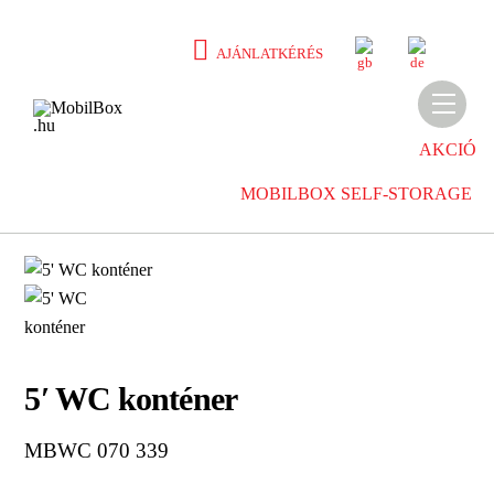
Skip
to
E
D
AJÁNLATKÉRÉS
N
E
content
Men
AKCIÓ
MOBILBOX SELF-STORAGE
5′ WC konténer
MBWC 070 339