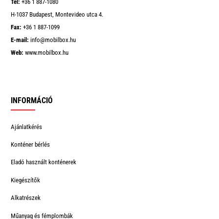
Tel:
+36 1 887-1080
H-1037 Budapest, Montevideo utca 4.
Fax:
+36 1 887-1099
E-mail:
info@mobilbox.hu
Web:
www.mobilbox.hu
INFORMÁCIÓ
Ajánlatkérés
Konténer bérlés
Eladó használt konténerek
Kiegészítők
Alkatrészek
Műanyag és fémplombák