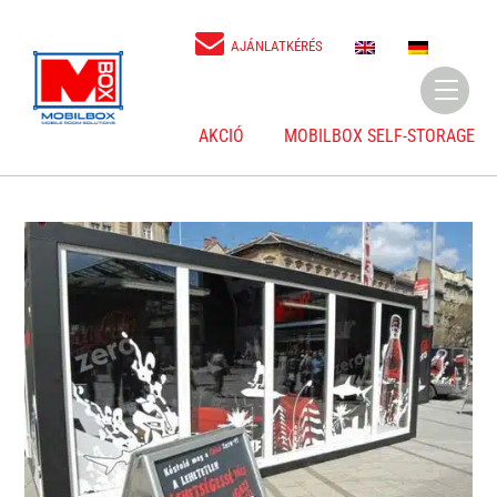
Skip
to
E
D
AJÁNLATKÉRÉS
N
E
content
Menu
AKCIÓ
MOBILBOX SELF-STORAGE