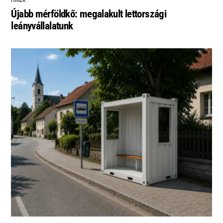
HÍREK
Újabb mérföldkő: megalakult lettországi
leányvállalatunk