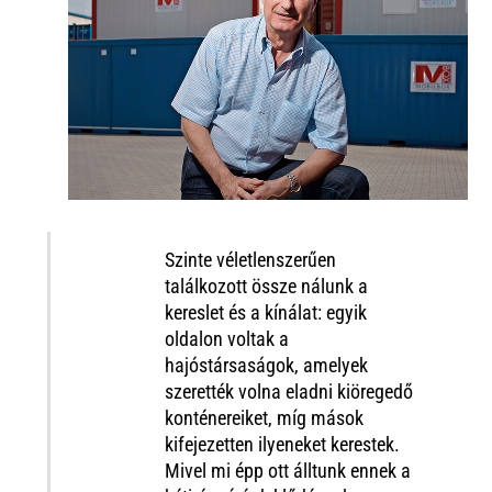
Szinte véletlenszerűen
találkozott össze nálunk a
kereslet és a kínálat:
egyik
oldalon
voltak
a
hajós
társaságok,
amelyek
szerették volna eladni
kiöregedő
konténereiket, míg mások
kifejezetten ilyeneket kerestek.
Mivel mi épp ott álltunk ennek a