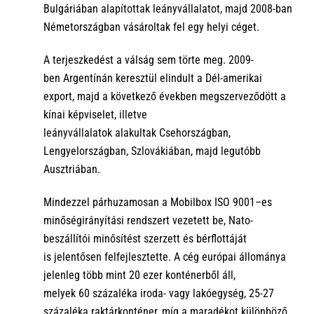
Bulgáriában
alapítottak leányvállalatot
, majd 2008-ban
Németországban vásároltak fel egy helyi
céget
.
A
terjeszkedést
a válság sem törte meg
.
2009-
ben
Argentínán keresztül
elindult
a Dél-amerikai
export,
majd a következő években
megszerveződött
a
kínai képviselet, illetve
leányvállalatok
alakultak
Csehországban,
Lengyelországban, Szlovákiában, majd legutóbb
Ausztriában.
Mindezzel párhuzamosan a
Mobilbox
ISO
9001
–
es
minőségirányítási rendszert vezetett be,
N
ato
-
beszállítói minősítést szerzett
és
bér
flottáját
is
jelentősen
felfejlesztette
.
A cég
európai
állomány
a
jelenleg több
mint 20 ezer konténerből áll,
melyek
60
százaléka iroda- vagy lakóegység
, 25-27
százaléka raktárkonténer, míg a maradékot különböző