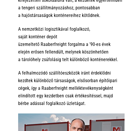
kifejezetten sokoldalúvá vált, a kezdetek egyértelműen
a tengeri szállítmányozáshoz
, pontosabban
a
hajóstársaságok
konténereihez kötődnek.
A nemzetközi logisztikával foglalkozó,
saját
konténer
depót
üzemeltető
Raaberfreight
forgalma
a ’90-es évek
elején
erősen fellendült, melynek köszönhetően
a
tárolóhely
zsúfolásig telt különböző konténerekkel.
A
felhalmozódó szállítóeszközök
iránt
érdeklődni
kezdtek
különböző
társaságok
,
elsősorban
építőipari
cégek
,
így a
Raaberfreight
melléktevékenységként
elindított egy kezdetben csak értékesítéssel, majd
bérbe adással foglalkozó üzletágat.