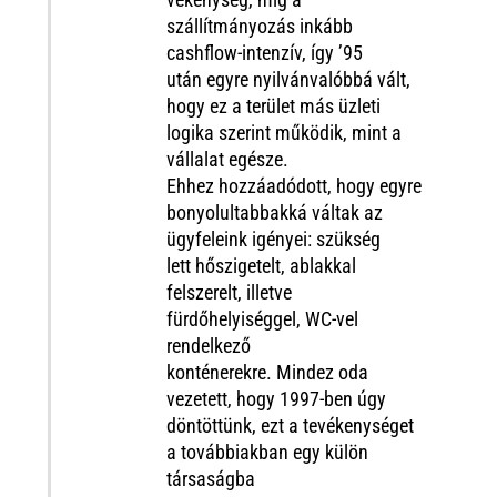
vékenység, míg a
szállítmányozás inkább
cashflow-intenzív, így
’95
után
egyre nyilvánvalóbbá vált,
hogy ez a terület más üzleti
logika szerint működik, mint a
vállalat egésze.
Ehhez
hozzáadódott
, hogy
egyre
bonyolultabbakká váltak az
ügyfeleink igényei
:
szükség
lett
hőszigetelt,
ablakkal
felszerelt
,
illetve
fürdőhely
i
séggel, WC-vel
rendelkező
konténerekre.
Mindez oda
vezetett, hogy 1997-ben
úgy
döntöttünk
,
ezt a tevékenységet
a továbbiakban egy külön
társaságba