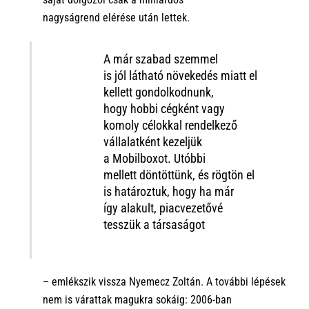
nagyságrend
elérése
után lettek.
A
már
szabad szemmel
is
jól
látható
növekedés
miatt el
kellett gondolkodnunk,
hogy
hobbi
cégként vagy
komoly célokkal rendelkező
vállalatként kezeljük
a
Mobilboxot
. Utóbbi
mellett
döntöttünk
,
és rögtön el
is határoztuk, hogy ha már
így
alakult
, piacvezetővé
tesszük a
társaságot
– emlékszik vissza
Nyemecz Zoltán
. A további lépések
nem is várattak magukra sokáig: 2006-ban