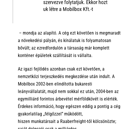
szervezve
folytatjuk
.
E
kkor
hozt
uk
létre
a
Mobilbox
Kft.
-t
– mondja az alapító.
A cég ezt követően is megmaradt
a növekedési pályán, és kínálatuk is folyamatosan
bővült;
a
z ezredfordulón a
társaság már komplett
konténer épületek szállítását is vállalta.
Az igazi fejlődés azonban csak
ezt követően, a
nemzetközi terjeszkedés megkezdése után indult. A
Mobilbox 2002-ben elindította bukaresti
leányvállalatát,
majd nem sokkal ez után, 2004-ben az
egymilliárd forintos árbevétel
mérföldkövét is elérték.
Érdekes információ, hogy
egészen eddig a pontig a cég
gyakorlatilag „félgőzzel” működött,
hiszen
munkatársait
a
Raaberfreight
-től
kölcsönözte
;
s
aját
dolgozói
csak a
milliárdos