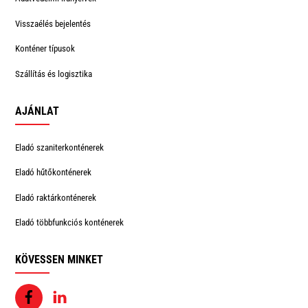
Visszaélés bejelentés
Konténer típusok
Szállítás és logisztika
AJÁNLAT
Eladó szaniterkonténerek
Eladó hűtőkonténerek
Eladó raktárkonténerek
Eladó többfunkciós konténerek
KÖVESSEN MINKET
Facebook
Linkedin