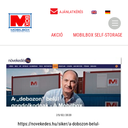
Skip
to
E
D
AJÁNLATKÉRÉS
N
E
content
Menu
AKCIÓ
MOBILBOX SELF-STORAGE
25/02/2020
https://novekedes.hu/siker/a-dobozon-belul-