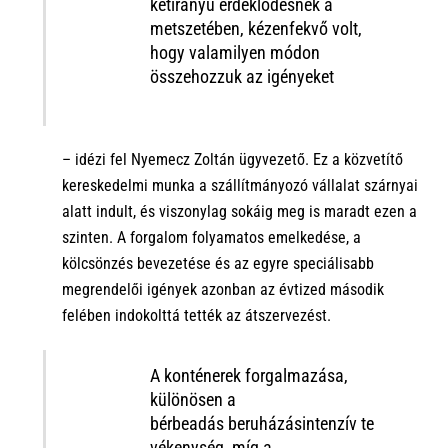
kétirányú érdeklődésnek a
metszetében, kézenfekvő volt,
hogy
valamilyen módon
összehozzuk a
z
igényeket
– idézi
fel Nyemecz Zoltán ügyvezető.
Ez a
közvetítő
kereskedelmi
munka
a szállítmányozó vállalat
szárnyai
alatt indult
, és viszonylag sokáig meg is maradt
ezen a
szinten
. A
forgalom folyamatos emelkedése
, a
kölcsönzés bevezetése
és
az egyre speciálisabb
megrendelői igények
azonban
az évtized második
felében
indokolttá
tették
az átszervezést
.
A konténerek forgalmazása
,
különösen a
bérbeadás
beruházásintenzív
te