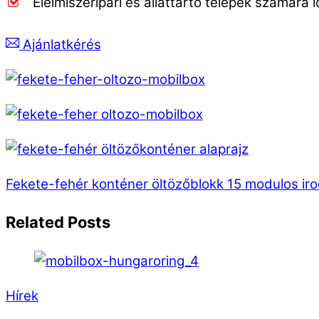
Élelmiszeripari és állattartó telepek számára i
Ajánlatkérés
Fekete-fehér konténer öltözőblokk
15 modulos ir
Related Posts
Hírek