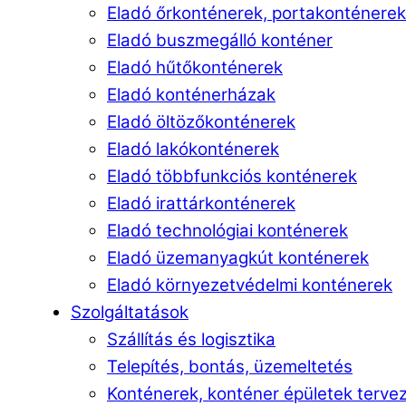
Eladó őrkonténerek, portakonténerek
Eladó buszmegálló konténer
Eladó hűtőkonténerek
Eladó konténerházak
Eladó öltözőkonténerek
Eladó lakókonténerek
Eladó többfunkciós konténerek
Eladó irattárkonténerek
Eladó technológiai konténerek
Eladó üzemanyagkút konténerek
Eladó környezetvédelmi konténerek
Szolgáltatások
Szállítás és logisztika
Telepítés, bontás, üzemeltetés
Konténerek, konténer épületek terve