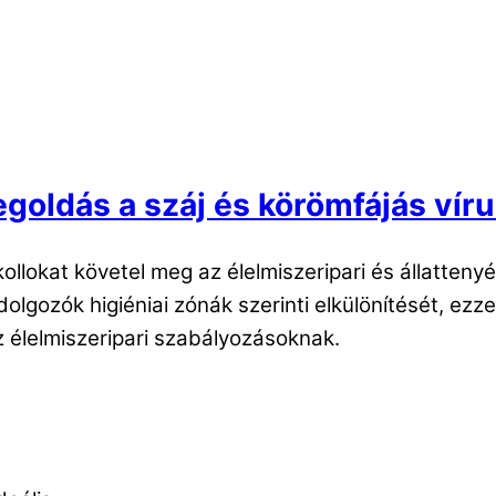
goldás a száj és körömfájás ví
okollokat követel meg az élelmiszeripari és állatte
olgozók higiéniai zónák szerinti elkülönítését, ezz
z élelmiszeripari szabályozásoknak.