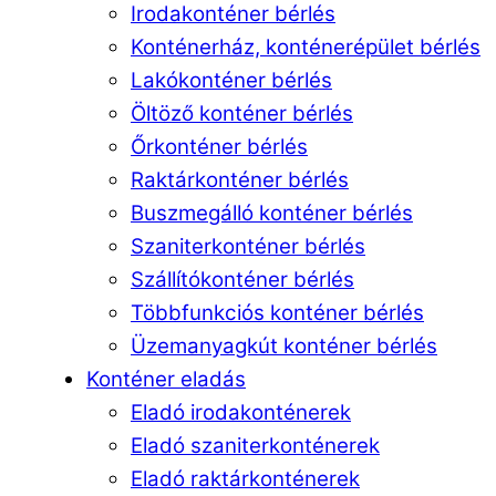
Irodakonténer bérlés
Konténerház, konténerépület bérlés
Lakókonténer bérlés
Öltöző konténer bérlés
Őrkonténer bérlés
Raktárkonténer bérlés
Buszmegálló konténer bérlés
Szaniterkonténer bérlés
Szállítókonténer bérlés
Többfunkciós konténer bérlés
Üzemanyagkút konténer bérlés
Konténer eladás
Eladó irodakonténerek
Eladó szaniterkonténerek
Eladó raktárkonténerek