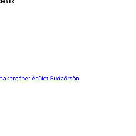
deális
odakonténer épület Budaörsön