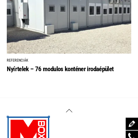
REFERENCIÁK
Nyírtelek – 76 modulos konténer irodaépület
Back
To
Top