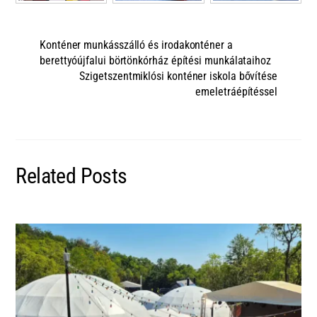
Konténer munkásszálló és irodakonténer a
berettyóújfalui börtönkórház építési munkálataihoz
Szigetszentmiklósi konténer iskola bővítése
emeletráépítéssel
Related Posts