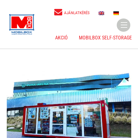
Skip
to
E
D
AJÁNLATKÉRÉS
N
E
content
Menu
AKCIÓ
MOBILBOX SELF-STORAGE