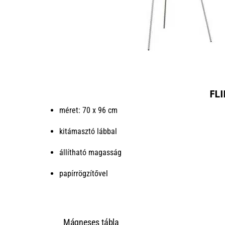
FL
méret: 70 x 96 cm
kitámasztó lábbal
állítható magasság
papírrögzítővel
Mágneses tábla