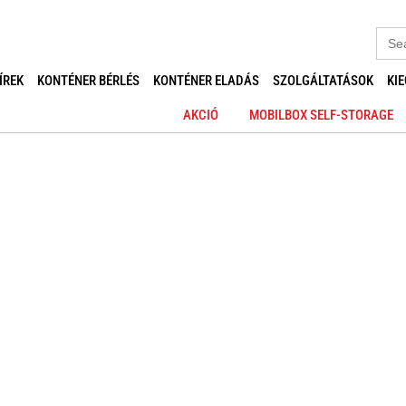
Sear
for:
ÍREK
KONTÉNER BÉRLÉS
KONTÉNER ELADÁS
SZOLGÁLTATÁSOK
KI
AKCIÓ
MOBILBOX SELF-STORAGE