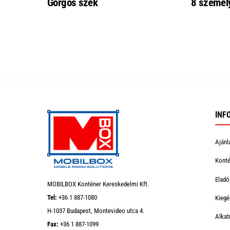
Görgős szék
8 személy
INF
Ajánl
Konté
Eladó
MOBILBOX Konténer Kereskedelmi Kft.
Tel:
+36 1 887-1080
Kiegé
H-1037 Budapest, Montevideo utca 4.
Alkat
Fax:
+36 1 887-1099