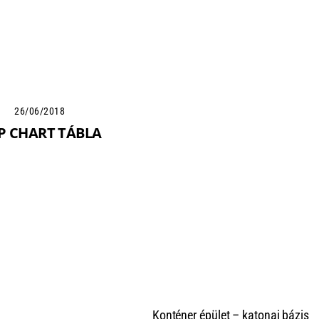
26/06/2018
IP CHART TÁBLA
Konténer épület – katonai bázis