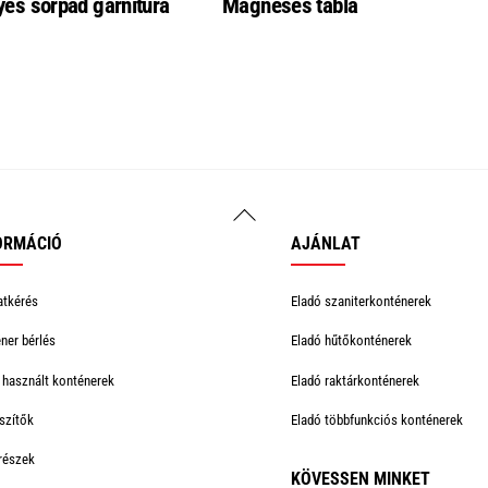
es sörpad garnitúra
Mágneses tábla
Back
To
ORMÁCIÓ
AJÁNLAT
Top
atkérés
Eladó szaniterkonténerek
ner bérlés
Eladó hűtőkonténerek
 használt konténerek
Eladó raktárkonténerek
szítők
Eladó többfunkciós konténerek
részek
KÖVESSEN MINKET