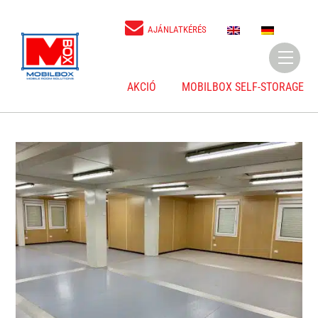
Skip
to
E
D
AJÁNLATKÉRÉS
N
E
content
Menu
AKCIÓ
MOBILBOX SELF-STORAGE