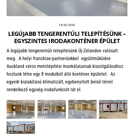
18/03/2020
LEGÚJABB TENGERENTÚLI TELEPÍTÉSÜNK –
EGYSZINTES IRODAKONTÉNER ÉPÜLET
A legújabb tengerentúli telepítésünk Új-Zélandon valósult
meg. A helyi franchise-partnerünkkel együttműködve
Auckland város metróépítési munkálatainak kiszolgálásához
hoztunk létre egy 8 modulból álló konténer épületet. Az
egyedi kialakítású klimatizált, egybenyitott belső térrel
rendelkező egység irodafunkciót lát el.