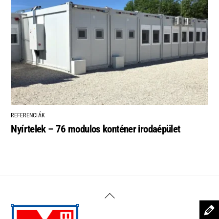
REFERENCIÁK
Nyírtelek – 76 modulos konténer irodaépület
Back
To
Top