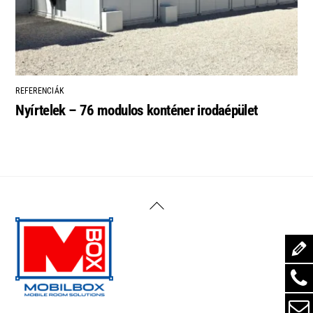
REFERENCIÁK
Nyírtelek – 76 modulos konténer irodaépület
Back
To
Top