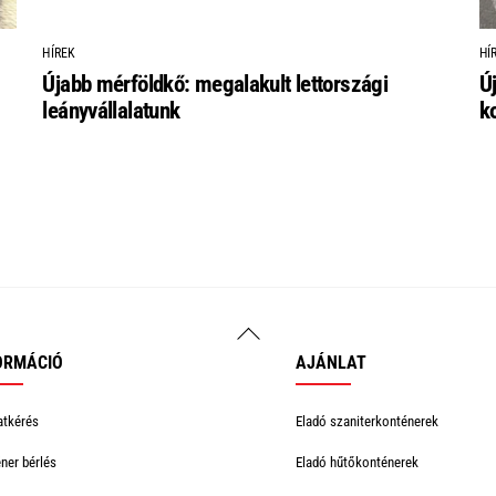
HÍREK
HÍ
Újabb mérföldkő: megalakult lettországi
Ú
leányvállalatunk
k
Back
To
ORMÁCIÓ
AJÁNLAT
Top
atkérés
Eladó szaniterkonténerek
ner bérlés
Eladó hűtőkonténerek