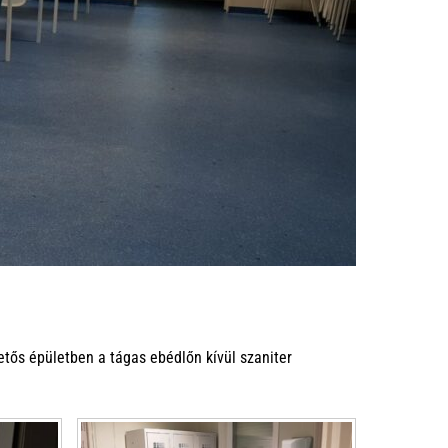
etős épületben a tágas ebédlőn kívül szaniter