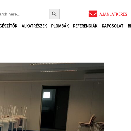
Search Button
ch
AJÁNLATKÉRÉS
EGÉSZÍTŐK
ALKATRÉSZEK
PLOMBÁK
REFERENCIÁK
KAPCSOLAT
B