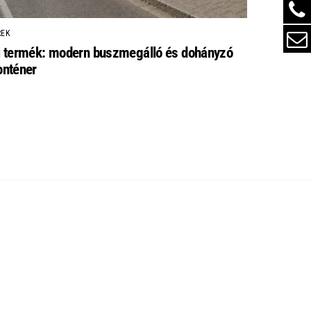
REK
j termék: modern buszmegálló és dohányzó
onténer