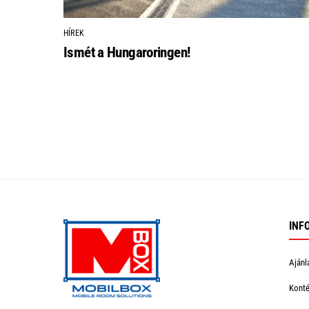
HÍREK
Ismét a Hungaroringen!
INF
Ajánl
Konté