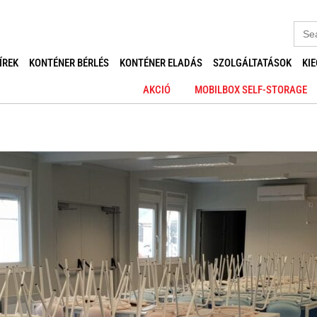
Sear
for:
ÍREK
KONTÉNER BÉRLÉS
KONTÉNER ELADÁS
SZOLGÁLTATÁSOK
KI
AKCIÓ
MOBILBOX SELF-STORAGE