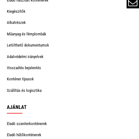
Eladó használt konténerek
Kiegészítők
Alkatrészek
Műanyag és fémplombák
Letölthető dokumentumok
Adatvédelmi irányelvek
Visszaélés bejelentés
Konténer típusok
Szállítás és logisztika
AJÁNLAT
Eladó szaniterkonténerek
Eladó hűtőkonténerek