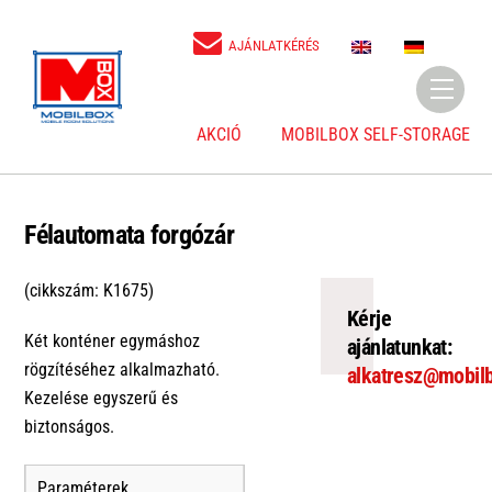
Skip
to
E
D
AJÁNLATKÉRÉS
N
E
content
Menu
AKCIÓ
MOBILBOX SELF-STORAGE
Félautomata forgózár
(cikkszám: K1675)
Kérje
Két konténer egymáshoz
ajánlatunkat:
rögzítéséhez alkalmazható.
alkatresz@mobil
Kezelése egyszerű és
biztonságos.
Paraméterek