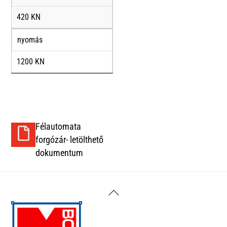
420 KN
nyomás
1200 KN
Félautomata
forgózár- letölthető
dokumentum
Back
To
Top