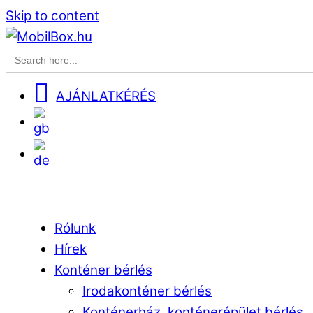
Skip to content
Search
for:
AJÁNLATKÉRÉS
EN
DE
Menu
Rólunk
Hírek
Konténer bérlés
Irodakonténer bérlés
Konténerház, konténerépület bérlés