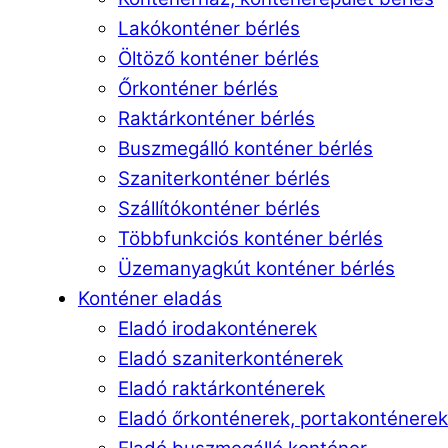
Lakókonténer bérlés
Öltöző konténer bérlés
Őrkonténer bérlés
Raktárkonténer bérlés
Buszmegálló konténer bérlés
Szaniterkonténer bérlés
Szállítókonténer bérlés
Többfunkciós konténer bérlés
Üzemanyagkút konténer bérlés
Konténer eladás
Eladó irodakonténerek
Eladó szaniterkonténerek
Eladó raktárkonténerek
Eladó őrkonténerek, portakonténerek