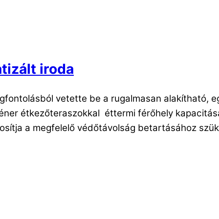
izált iroda
gfontolásból vetette be a rugalmasan alakítható, 
ner étkezőteraszokkal éttermi férőhely kapacitásá
osítja a megfelelő védőtávolság betartásához szük