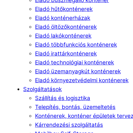
Eladó buszmegálló konténer
Eladó hűtőkonténerek
Eladó konténerházak
Eladó öltözőkonténerek
Eladó lakókonténerek
Eladó többfunkciós konténerek
Eladó irattárkonténerek
Eladó technológiai konténerek
Eladó üzemanyagkút konténerek
Eladó környezetvédelmi konténerek
Szolgáltatások
Szállítás és logisztika
Telepítés, bontás, üzemeltetés
Konténerek, konténer épületek terve
Kárrendezési szolgáltatás