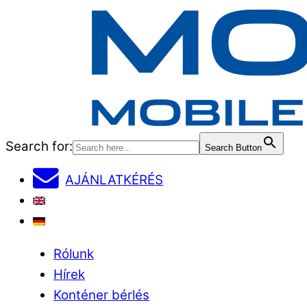
Search for:
Search Button
AJÁNLATKÉRÉS
EN
DE
Menu
Rólunk
Hírek
Konténer bérlés