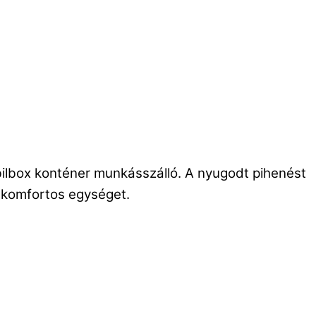
obilbox konténer munkásszálló. A nyugodt pihenést
k komfortos egységet.