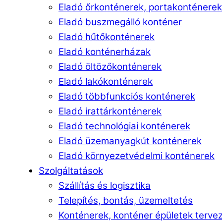
Eladó őrkonténerek, portakonténerek
Eladó buszmegálló konténer
Eladó hűtőkonténerek
Eladó konténerházak
Eladó öltözőkonténerek
Eladó lakókonténerek
Eladó többfunkciós konténerek
Eladó irattárkonténerek
Eladó technológiai konténerek
Eladó üzemanyagkút konténerek
Eladó környezetvédelmi konténerek
Szolgáltatások
Szállítás és logisztika
Telepítés, bontás, üzemeltetés
Konténerek, konténer épületek terve