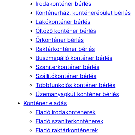
Irodakonténer bérlés
Konténerház, konténerépület bérlés
Lakókonténer bérlés
Öltöző konténer bérlés
Őrkonténer bérlés
Raktárkonténer bérlés
Buszmegálló konténer bérlés
Szaniterkonténer bérlés
Szállítókonténer bérlés
Többfunkciós konténer bérlés
Üzemanyagkút konténer bérlés
Konténer eladás
Eladó irodakonténerek
Eladó szaniterkonténerek
Eladó raktárkonténerek