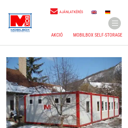
Skip
to
E
D
AJÁNLATKÉRÉS
N
E
content
Menu
AKCIÓ
MOBILBOX SELF-STORAGE