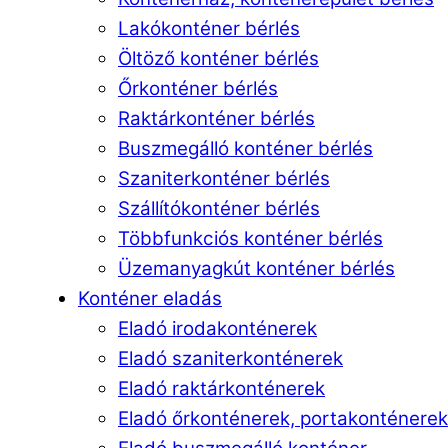
Lakókonténer bérlés
Öltöző konténer bérlés
Őrkonténer bérlés
Raktárkonténer bérlés
Buszmegálló konténer bérlés
Szaniterkonténer bérlés
Szállítókonténer bérlés
Többfunkciós konténer bérlés
Üzemanyagkút konténer bérlés
Konténer eladás
Eladó irodakonténerek
Eladó szaniterkonténerek
Eladó raktárkonténerek
Eladó őrkonténerek, portakonténerek