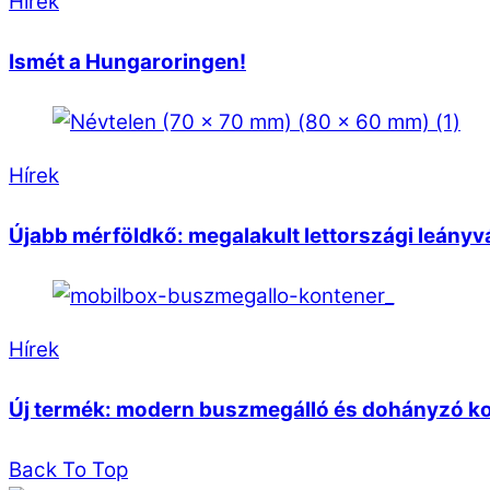
Hírek
Ismét a Hungaroringen!
Hírek
Újabb mérföldkő: megalakult lettországi leányv
Hírek
Új termék: modern buszmegálló és dohányzó k
Back To Top