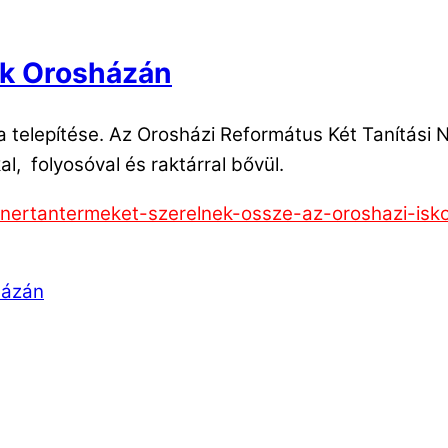
nk Orosházán
telepítése. Az Orosházi Református Két Tanítási N
l, folyosóval és raktárral bővül.
enertantermeket-szerelnek-ossze-az-oroshazi-isk
házán