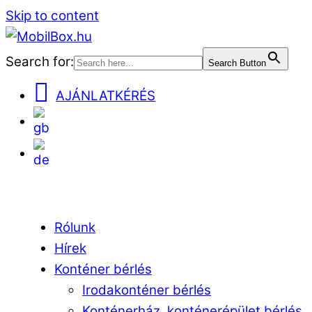
Skip to content
Search for:
Search Button
AJÁNLATKÉRÉS
EN
DE
Menu
Rólunk
Hírek
Konténer bérlés
Irodakonténer bérlés
Konténerház, konténerépület bérlés