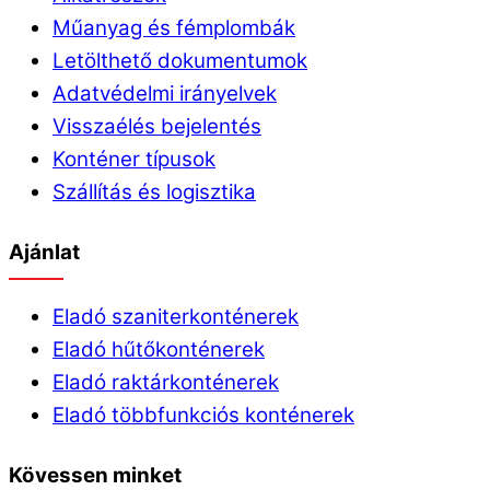
Műanyag és fémplombák
Letölthető dokumentumok
Adatvédelmi irányelvek
Visszaélés bejelentés
Konténer típusok
Szállítás és logisztika
Ajánlat
Eladó szaniterkonténerek
Eladó hűtőkonténerek
Eladó raktárkonténerek
Eladó többfunkciós konténerek
Kövessen minket