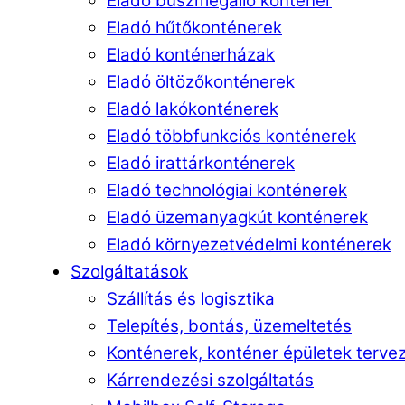
Eladó buszmegálló konténer
Eladó hűtőkonténerek
Eladó konténerházak
Eladó öltözőkonténerek
Eladó lakókonténerek
Eladó többfunkciós konténerek
Eladó irattárkonténerek
Eladó technológiai konténerek
Eladó üzemanyagkút konténerek
Eladó környezetvédelmi konténerek
Szolgáltatások
Szállítás és logisztika
Telepítés, bontás, üzemeltetés
Konténerek, konténer épületek terve
Kárrendezési szolgáltatás