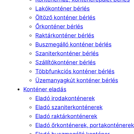
Lakókonténer bérlés
Öltöző konténer bérlés
Őrkonténer bérlés
Raktárkonténer bérlés
Buszmegálló konténer bérlés
Szaniterkonténer bérlés
Szállítókonténer bérlés
Többfunkciós konténer bérlés
Üzemanyagkút konténer bérlés
Konténer eladás
Eladó irodakonténerek
Eladó szaniterkonténerek
Eladó raktárkonténerek
Eladó őrkonténerek, portakonténerek