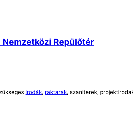
nc Nemzetközi Repülőtér
 szükséges
irodák
,
raktárak
, szaniterek, projektirod