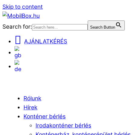
Skip to content
Search for:
Search Button
AJÁNLATKÉRÉS
EN
DE
Menu
Rólunk
Hírek
Konténer bérlés
Irodakonténer bérlés
Konténerház, konténerépület bérlés