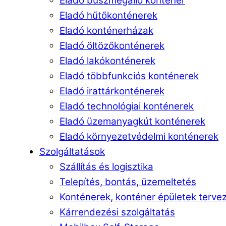
Eladó buszmegálló konténer
Eladó hűtőkonténerek
Eladó konténerházak
Eladó öltözőkonténerek
Eladó lakókonténerek
Eladó többfunkciós konténerek
Eladó irattárkonténerek
Eladó technológiai konténerek
Eladó üzemanyagkút konténerek
Eladó környezetvédelmi konténerek
Szolgáltatások
Szállítás és logisztika
Telepítés, bontás, üzemeltetés
Konténerek, konténer épületek terve
Kárrendezési szolgáltatás