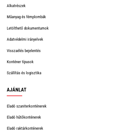
Alkatrészek
Műanyag és fémplombák
Letölthető dokumentumok
Adatvédelmi irányelvek
Visszaélés bejelentés
Konténer típusok
Szállítás és logisztika
AJÁNLAT
Eladó szaniterkonténerek
Eladó hűtőkonténerek
Eladó raktárkonténerek