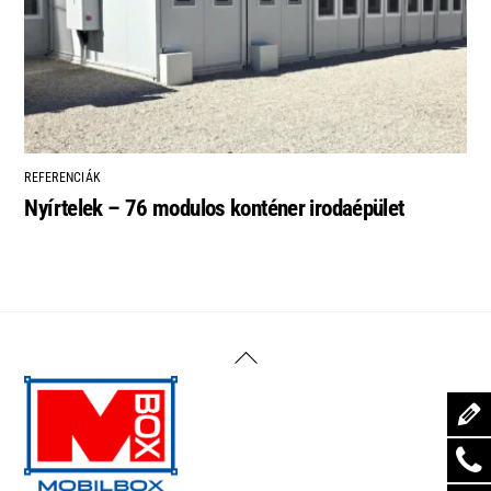
REFERENCIÁK
Nyírtelek – 76 modulos konténer irodaépület
Back
To
Top