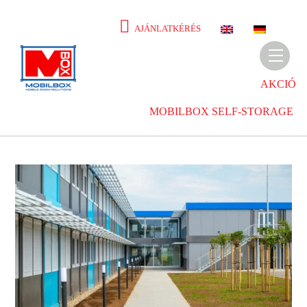
Skip
to
E
D
AJÁNLATKÉRÉS
N
E
content
Men
AKCIÓ
MOBILBOX SELF-STORAGE