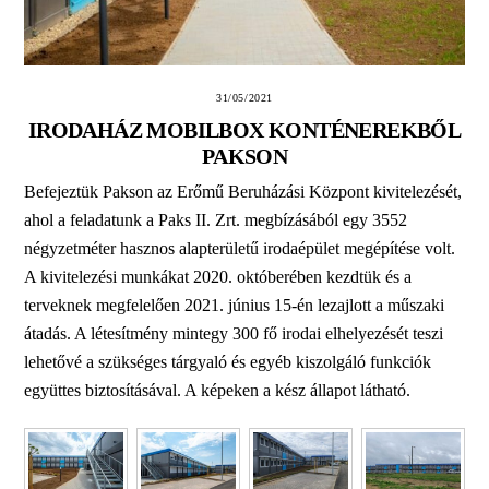
31/05/2021
IRODAHÁZ MOBILBOX KONTÉNEREKBŐL
PAKSON
Befejeztük Pakson az Erőmű Beruházási Központ kivitelezését,
ahol a feladatunk a Paks II. Zrt. megbízásából egy 3552
négyzetméter hasznos alapterületű irodaépület megépítése volt.
A kivitelezési munkákat 2020. októberében kezdtük és a
terveknek megfelelően 2021. június 15-én lezajlott a műszaki
átadás. A létesítmény mintegy 300 fő irodai elhelyezését teszi
lehetővé a szükséges tárgyaló és egyéb kiszolgáló funkciók
együttes biztosításával. A képeken a kész állapot látható.