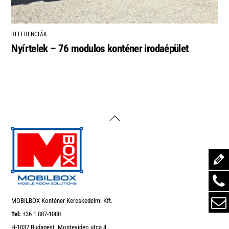
REFERENCIÁK
Nyírtelek – 76 modulos konténer irodaépület
Back
To
Top
MOBILBOX Konténer Kereskedelmi Kft.
Tel:
+36 1 887-1080
H-1037 Budapest, Montevideo utca 4.