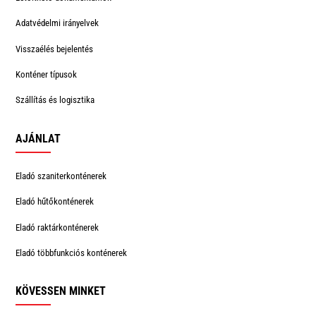
Adatvédelmi irányelvek
Visszaélés bejelentés
Konténer típusok
Szállítás és logisztika
AJÁNLAT
Eladó szaniterkonténerek
Eladó hűtőkonténerek
Eladó raktárkonténerek
Eladó többfunkciós konténerek
KÖVESSEN MINKET