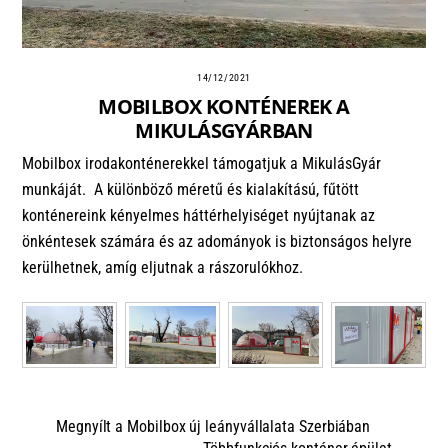
14/12/2021
MOBILBOX KONTÉNEREK A
MIKULÁSGYÁRBAN
Mobilbox irodakonténerekkel támogatjuk a MikulásGyár
munkáját. A különböző méretű és kialakítású, fűtött
konténereink kényelmes háttérhelyiséget nyújtanak az
önkéntesek számára és az adományok is biztonságos helyre
kerülhetnek, amíg eljutnak a rászorulókhoz.
Megnyílt a Mobilbox új leányvállalata Szerbiában