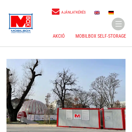
Skip
to
E
D
AJÁNLATKÉRÉS
N
E
content
Menu
AKCIÓ
MOBILBOX SELF-STORAGE