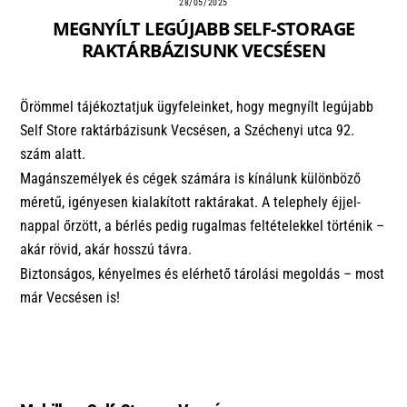
28/05/2025
MEGNYÍLT LEGÚJABB SELF-STORAGE
RAKTÁRBÁZISUNK VECSÉSEN
Örömmel tájékoztatjuk ügyfeleinket, hogy megnyílt legújabb
Self Store raktárbázisunk Vecsésen, a Széchenyi utca 92.
szám alatt.
Magánszemélyek és cégek számára is kínálunk különböző
méretű, igényesen kialakított raktárakat. A telephely éjjel-
nappal őrzött, a bérlés pedig rugalmas feltételekkel történik –
akár rövid, akár hosszú távra.
Biztonságos, kényelmes és elérhető tárolási megoldás – most
már Vecsésen is!