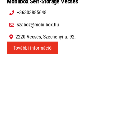
Mobilbox Self-Storage Vecsés
+36303885648
szaboz@mobilbox.hu
2220 Vecsés, Széchenyi u. 92.
További információ