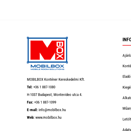
INF
Ajánl
Konté
Eladó
MOBILBOX Konténer Kereskedelmi Kft.
Tel:
+36 1 887-1080
Kiegé
H-1037 Budapest, Montevideo utca 4.
Alkat
Fax:
+36 1 887-1099
Műan
E-mail:
info@mobilbox.hu
Web:
www.mobilbox.hu
Letö
Adatv