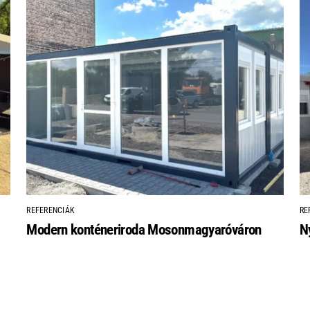
REFERENCIÁK
RE
Modern konténeriroda Mosonmagyaróváron
N