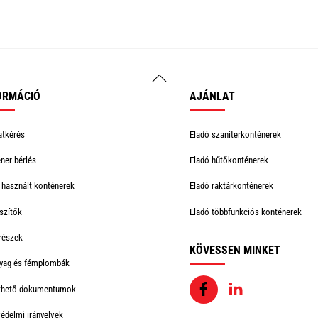
Back
To
ORMÁCIÓ
AJÁNLAT
Top
atkérés
Eladó szaniterkonténerek
ner bérlés
Eladó hűtőkonténerek
 használt konténerek
Eladó raktárkonténerek
szítők
Eladó többfunkciós konténerek
részek
KÖVESSEN MINKET
yag és fémplombák
Facebook
Linkedin
lthető dokumentumok
édelmi irányelvek