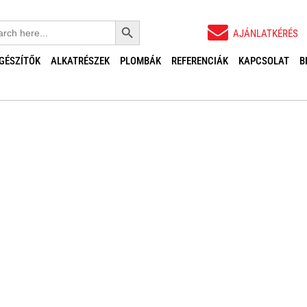
Search Button
ch
AJÁNLATKÉRÉS
EGÉSZÍTŐK
ALKATRÉSZEK
PLOMBÁK
REFERENCIÁK
KAPCSOLAT
B