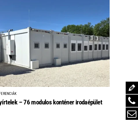
FERENCIÁK
yírtelek – 76 modulos konténer irodaépület