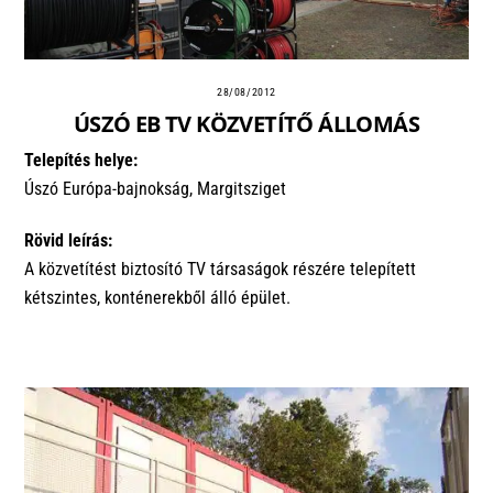
28/08/2012
ÚSZÓ EB TV KÖZVETÍTŐ ÁLLOMÁS
Telepítés helye:
Úszó Európa-bajnokság, Margitsziget
Rövid leírás:
A közvetítést biztosító TV társaságok részére telepített
kétszintes, konténerekből álló épület.