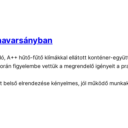
unavarsányban
, A++ hűtő-fűtő klímákkal ellátott konténer-együtt
figyelembe vettük a megrendelő igényeit a prakt
t belső elrendezése kényelmes, jól működő munkak