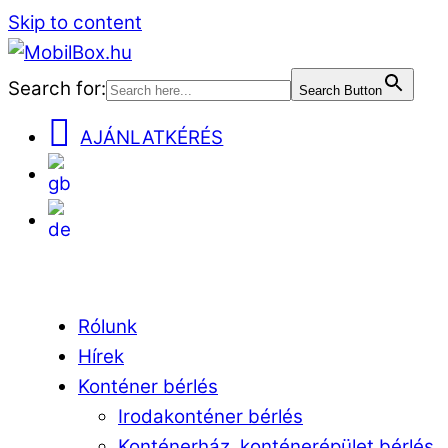
Skip to content
Search for:
Search Button
AJÁNLATKÉRÉS
EN
DE
Menu
Rólunk
Hírek
Konténer bérlés
Irodakonténer bérlés
Konténerház, konténerépület bérlés