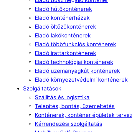
Eladó buszmegálló konténer
Eladó hűtőkonténerek
Eladó konténerházak
Eladó öltözőkonténerek
Eladó lakókonténerek
Eladó többfunkciós konténerek
Eladó irattárkonténerek
Eladó technológiai konténerek
Eladó üzemanyagkút konténerek
Eladó környezetvédelmi konténerek
Szolgáltatások
Szállítás és logisztika
Telepítés, bontás, üzemeltetés
Konténerek, konténer épületek terve
Kárrendezési szolgáltatás