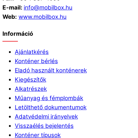
E-mail:
info@mobilbox.hu
Web:
www.mobilbox.hu
Információ
Ajánlatkérés
Konténer bérlés
Eladó használt konténerek
Kiegészítők
Alkatrészek
Műanyag és fémplombák
Letölthető dokumentumok
Adatvédelmi irányelvek
Visszaélés bejelentés
Konténer típusok