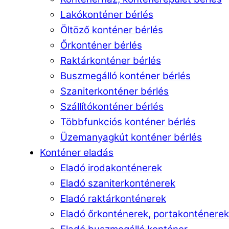
Lakókonténer bérlés
Öltöző konténer bérlés
Őrkonténer bérlés
Raktárkonténer bérlés
Buszmegálló konténer bérlés
Szaniterkonténer bérlés
Szállítókonténer bérlés
Többfunkciós konténer bérlés
Üzemanyagkút konténer bérlés
Konténer eladás
Eladó irodakonténerek
Eladó szaniterkonténerek
Eladó raktárkonténerek
Eladó őrkonténerek, portakonténerek