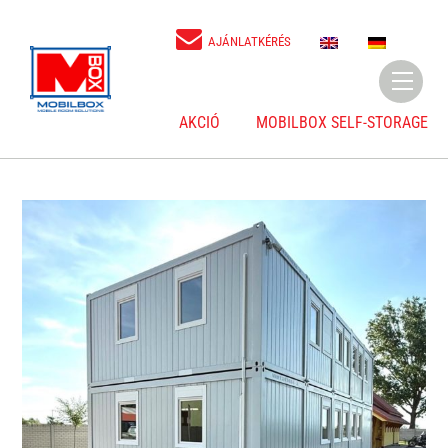
Skip
to
E
D
AJÁNLATKÉRÉS
N
E
content
Menu
AKCIÓ
MOBILBOX SELF-STORAGE