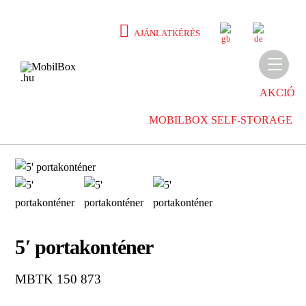
Skip
to
E
D
AJÁNLATKÉRÉS
N
E
content
Men
AKCIÓ
MOBILBOX SELF-STORAGE
5′ portakonténer
MBTK 150 873