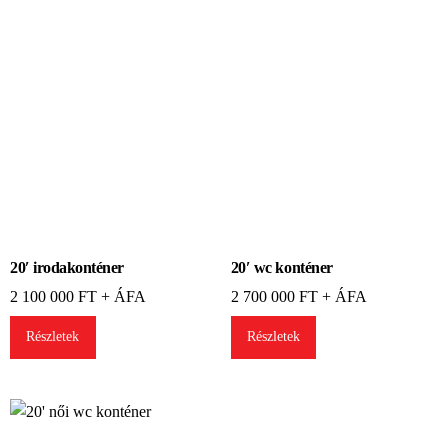
o
z
t
a
t
ó
*
20′ irodakonténer
20′ wc konténer
2 100 000
FT + ÁFA
2 700 000
FT + ÁFA
Részletek
Részletek