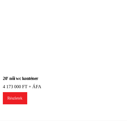
20′ női wc konténer
4 173 000
FT + ÁFA
Részletek