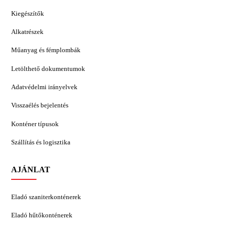
Kiegészítők
Alkatrészek
Műanyag és fémplombák
Letölthető dokumentumok
Adatvédelmi irányelvek
Visszaélés bejelentés
Konténer típusok
Szállítás és logisztika
AJÁNLAT
Eladó szaniterkonténerek
Eladó hűtőkonténerek